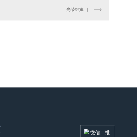
光荣锦旗
：